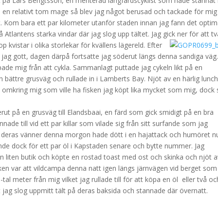
t på Lars Bengtsson, en meriterad långfärdscyklist som hade stannat
å en relativt tom mage så blev jag något berusad och tackade för mig
et. Kom bara ett par kilometer utanför staden innan jag fann det optim
på Atlantens starka vindar där jag slog upp tältet. Jag gick ner för att t
p kvistar i olika storlekar för kvällens lägereld.
Efter
jag gott, dagen därpå fortsatte jag söderut längs denna sandiga väg
ade mig från att cykla. Sammanlagt puttade jag cykeln likt på en
 bättre grusväg och rullade in i Lamberts Bay. Njöt av en härlig lunch
 omkring mig som ville ha fisken jag köpt lika mycket som mig, dock 
erut på en grusväg till Elandsbaai, en färd som gick smidigt på en bra
ade till vid ett par killar som vilade sig från sitt surfande som jag
v deras vänner denna morgon hade dött i en hajattack och humöret n
ämde dock för ett par öl i Kapstaden senare och bytte nummer. Jag
i en liten butik och köpte en rostad toast med ost och skinka och njöt 
nken var att vildcampa denna natt igen längs järnvägen vid berget som
al meter från mig vilket jag rullade till för att köpa en öl eller två oc
 jag slog uppmitt tält på deras baksida och stannade där övernatt.