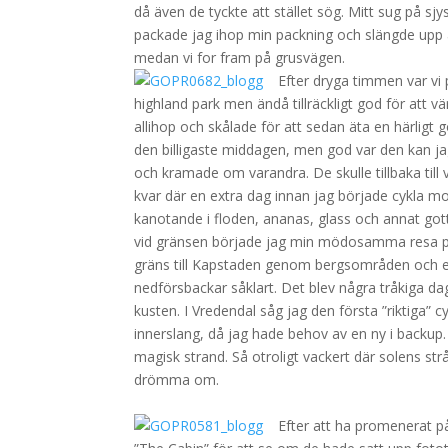
då även de tyckte att stället sög. Mitt sug på s
packade jag ihop min packning och slängde upp al
medan vi for fram på grusvägen.
Efter dryga timmen var vi
highland park men ändå tillräckligt god för att v
allihop och skålade för att sedan äta en härligt g
den billigaste middagen, men god var den kan jag 
och kramade om varandra. De skulle tillbaka til
kvar där en extra dag innan jag började cykla mot
kanotande i floden, ananas, glass och annat gotti
vid gränsen började jag min mödosamma resa p
gräns till Kapstaden genom bergsområden och e
nedförsbackar såklart. Det blev några tråkiga da
kusten. I Vredendal såg jag den första ”riktiga” c
innerslang, då jag hade behov av en ny i backup
magisk strand. Så otroligt vackert där solens s
drömma om.
Efter att ha promenerat 