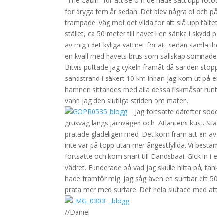
”The Cabin” för att se om de hade satt upp foto
för dryga fem år sedan. Det blev några öl och p
trampade iväg mot det vilda för att slå upp tält
stället, ca 50 meter till havet i en sänka i skydd 
av mig i det kyliga vattnet för att sedan samla iho
en kväll med havets brus som sällskap somnade 
Bitvis puttade jag cykeln framåt då sanden stopp
sandstrand i säkert 10 km innan jag kom ut på en
hamnen sittandes med alla dessa fiskmåsar runt
vann jag den slutliga striden om maten.
Jag fortsatte därefter söd
grusväg längs järnvägen och Atlantens kust. Stann
pratade gladeligen med. Det kom fram att en a
inte var på topp utan mer ångestfyllda. Vi best
fortsatte och kom snart till Elandsbaai. Gick in 
vädret. Funderade på vad jag skulle hitta på, ta
hade framför mig. Jag såg även en surfbar ett 50-t
prata mer med surfare. Det hela slutade med att
//Daniel