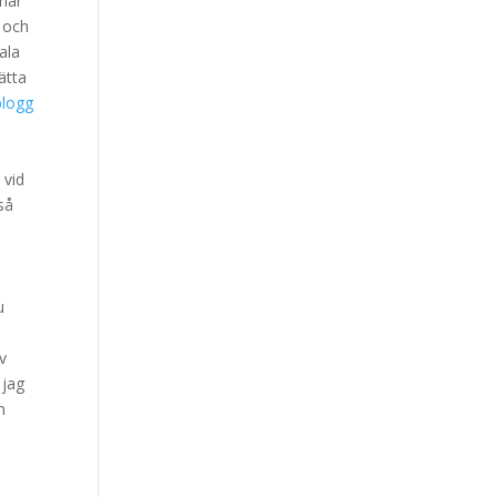
 här
 och
ala
vätta
.
 vid
så
u
av
 jag
h