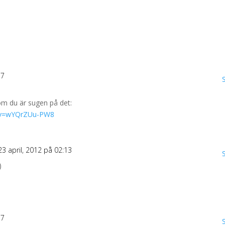
57
om du är sugen på det:
h?v=wYQrZUu-PW8
23 april, 2012 på 02:13
)
57