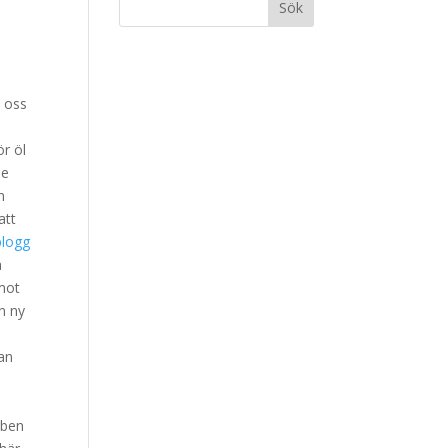
e oss
ör öl
de
n
att
a
 mot
en ny
kan
uben