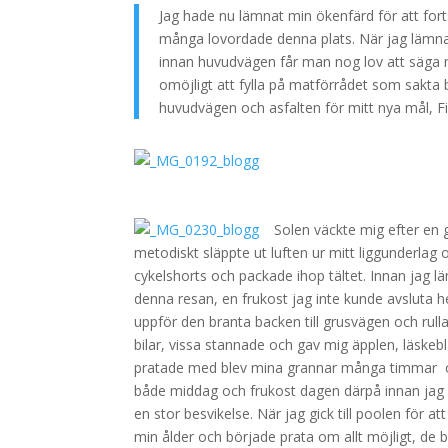
Jag hade nu lämnat min ökenfärd för att forts
många lovordade denna plats. När jag lämnad
innan huvudvägen får man nog lov att säga m
omöjligt att fylla på matförrådet som sakta b
huvudvägen och asfalten för mitt nya mål, F
Solen väckte mig efter en g
metodiskt släppte ut luften ur mitt liggunderlag
cykelshorts och packade ihop tältet. Innan jag l
denna resan, en frukost jag inte kunde avsluta h
uppför den branta backen till grusvägen och rull
bilar, vissa stannade och gav mig äpplen, läskebl
pratade med blev mina grannar många timmar oc
både middag och frukost dagen därpå innan jag f
en stor besvikelse.
När jag gick till poolen för a
min ålder och började prata om allt möjligt, de b