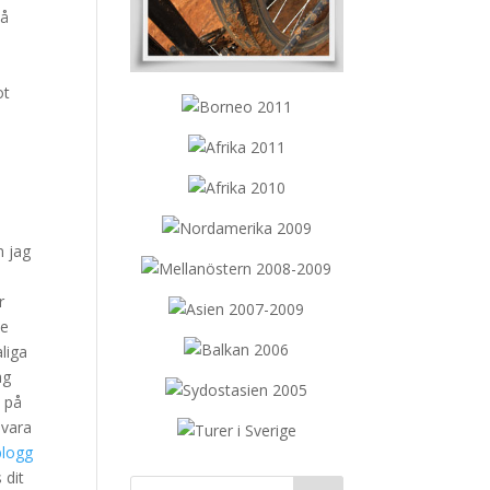
då
ot
n jag
r
de
liga
ag
 på
 vara
 dit