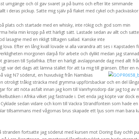
jysst umgänge och öl gav svaret ja på bums och efter lite simmande
lt i deras pickup. Satte mig själv på flaket med cykel och packväskor
 på plats och startade med en whisky, inte rökig och god som min
ärma hela min kropp på ett härligt sätt. Lastade sedan av allt och satt
od lasagne med en rikligt tilltagen sallad. Kanske inte
lova. Efter en lång kväll lovade vi alla varandra att ses i Kapstaden f
l verkligheten morgonen därpå för arbete och dylikt medan jag stanna
 gränsen till Sydafrika. Efter en härligt avslappnande dag med allt frå
gt var det dags att lämna stället för att ta mig till gränsen.
Efter en n
å väg N7 söderut, en huvudväg från Namibias
n otroligt tråkig sträcka med grymma uppförsbackar och en del lång
gar för att nöta asfalt innan jag kom till Vanrhynsdorp där jag tog av
ykelbutiken i Afrika vilket jag fastnade i. Det enda jag köpte var dock 
. Cyklade sedan vidare och kom till Vackra Strandfontein som hade en
trålar tillsammans med vågornas brus skapade ett ljus som man bara 
på stranden fortsatte jag söderut med kursen mot Doring Bay ochh p