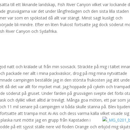
ätta till ett liknande landskap, Fish River Canyon vilket var lockande 
e grusvägarna var det under långfredagen och den sista lilla staden
er var som en spökstad då allt var stängt. Minst sagt kusligt och
örjade bli mindre. Efter en liten frukost fortsatte jag dock söderut m
ish River Canyon och Sydafrika.
od natt och krälade ut från min sovsäck. Sträckte på mig i tältet inna
 och packade ner allt i mina packväskor, drog på mig mina nytvättade
ämnade campingen beställde jag in den största frukosten jag ätit unde
elt då det var allt för mycket mat. Jag hoppade på cykeln och trampa
ade söderut på gruset. Under färden på grusvägen svepte det förbi ota
ask och dylikt vilket alltid är trevligt. Många goa möten, ett par som j
h 11 mil senare på campingen vi båda skulle stanna på. Blev bjuden
ortsatte att trampa mot Ai-Ais och dess varma källa vilket visade sig
tt plaska runt mötte jag en grupp från Kapstaden i
odde på ett sjysst ställe nere vid floden Orange och erbjöd mig skjuts