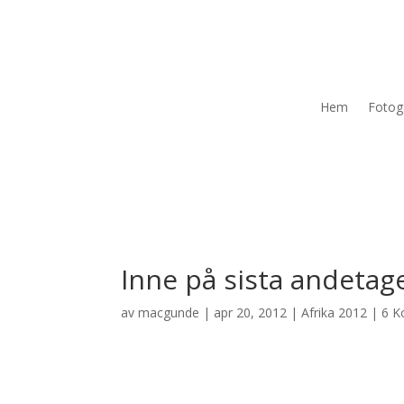
Hem
Fotoga
Inne på sista andetag
av
macgunde
|
apr 20, 2012
|
Afrika 2012
|
6 K