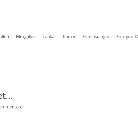
lleri
Filmgalleri
Länkar
Kartor
Föreläsningar
Fotograf D
et…
ommentarer