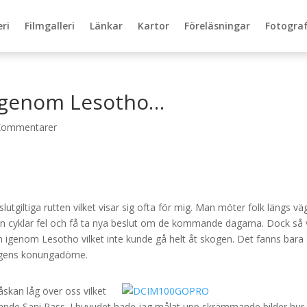
eri
Filmgalleri
Länkar
Kartor
Föreläsningar
Fotograf
h genom Lesotho…
Kommentarer
slutgiltiga rutten vilket visar sig ofta för mig. Man möter folk längs v
 cyklar fel och få ta nya beslut om de kommande dagarna. Dock så 
 igenom Lesotho vilket inte kunde gå helt åt skogen. Det fanns bara
ergens konungadöme.
åskan låg över oss vilket
mande Sani Pass. I huvudet hade jag målat upp skrämmande bilder hur