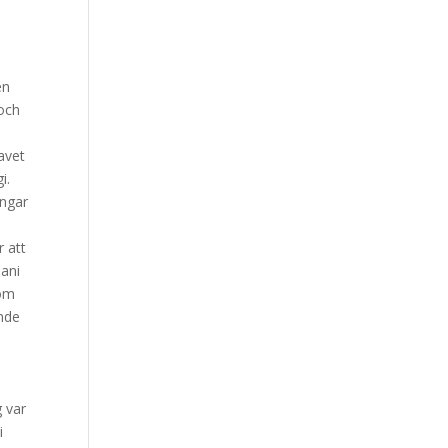
en
 och
s
avet
i.
ängar
r att
Sani
som
unde
g var
i