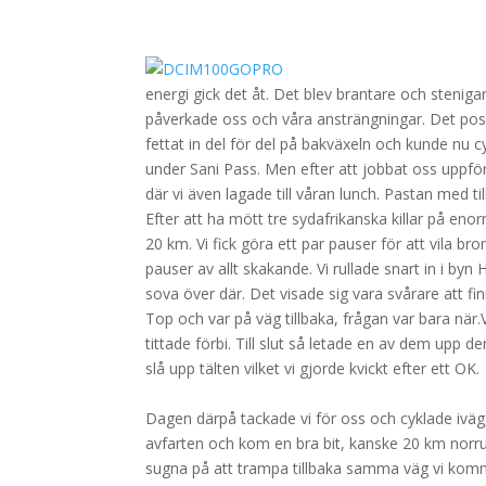
.
energi gick det åt. Det blev brantare och stenig
påverkade oss och våra ansträngningar. Det positi
fettat in del för del på bakväxeln och kunde nu c
under Sani Pass. Men efter att jobbat oss uppfö
där vi även lagade till våran lunch. Pastan med t
Efter att ha mött tre sydafrikanska killar på eno
20 km. Vi fick göra ett par pauser för att vila
pauser av allt skakande. Vi rullade snart in i by
sova över där. Det visade sig vara svårare att f
Top och var på väg tillbaka, frågan var bara när.
tittade förbi. Till slut så letade en av dem upp d
slå upp tälten vilket vi gjorde kvickt efter ett OK.
.
Dagen därpå tackade vi för oss och cyklade iväg
avfarten och kom en bra bit, kanske 20 km norrut 
sugna på att trampa tillbaka samma väg vi kommit 