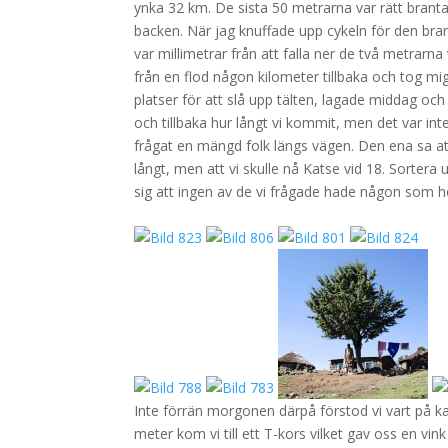
ynka 32 km. De sista 50 metrarna var rätt branta 
backen. När jag knuffade upp cykeln för den bra
var millimetrar från att falla ner de två metrarna v
från en flod någon kilometer tillbaka och tog mig 
platser för att slå upp tälten, lagade middag och
och tillbaka hur långt vi kommit, men det var inte
frågat en mängd folk längs vägen. Den ena sa a
långt, men att vi skulle nå Katse vid 18. Sortera
sig att ingen av de vi frågade hade någon som hels
.
Inte förrän morgonen därpå förstod vi vart på kar
meter kom vi till ett T-kors vilket gav oss en vi