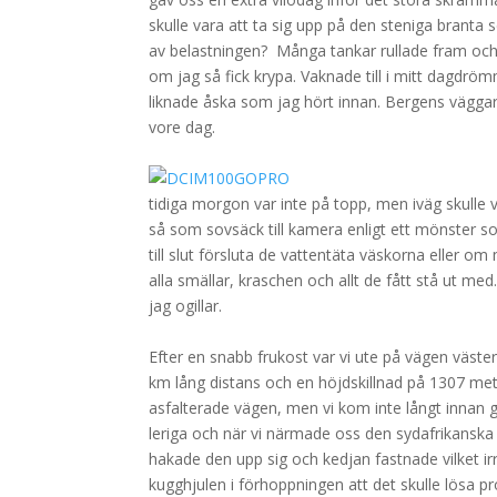
skulle vara att ta sig upp på den steniga branta 
av belastningen? Många tankar rullade fram och 
om jag så fick krypa. Vaknade till i mitt dagdröm
liknade åska som jag hört innan. Bergens vägga
vore dag.
.
tidiga morgon var inte på topp, men iväg skulle v
så som sovsäck till kamera enligt ett mönster so
till slut försluta de vattentäta väskorna eller 
alla smällar, kraschen och allt de fått stå ut med
jag ogillar.
.
Efter en snabb frukost var vi ute på vägen väste
km lång distans och en höjdskillnad på 1307 mete
asfalterade vägen, men vi kom inte långt innan g
leriga och när vi närmade oss den sydafrikanska
hakade den upp sig och kedjan fastnade vilket i
kugghjulen i förhoppningen att det skulle lösa p