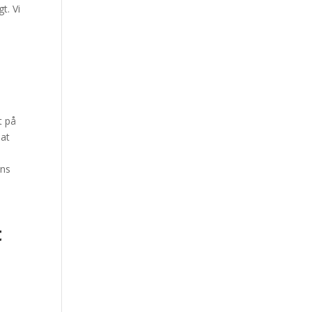
t. Vi
t på
nat
ens
t