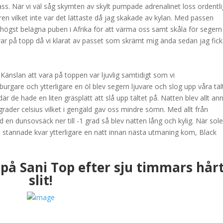
s. När vi väl såg skymten av skylt pumpade adrenalinet loss ordentlig
ären vilket inte var det lättaste då jag skakade av kylan. Med passen
 högst belägna puben i Afrika för att värma oss samt skåla för segern
ar på topp då vi klarat av passet som skrämt mig ända sedan jag fick
Känslan att vara på toppen var ljuvlig samtidigt som vi
mburgare och ytterligare en öl blev segern ljuvare och slog upp våra täl
r de hade en liten gräsplätt att slå upp tältet på. Natten blev allt an
 grader celsius vilket i gengäld gav oss mindre sömn. Med allt från
d en dunsovsäck ner till -1 grad så blev natten lång och kylig. När sol
Vi stannade kvar ytterligare en natt innan nästa utmaning kom, Black
 på Sani Top efter sju timmars hår
slit!
.