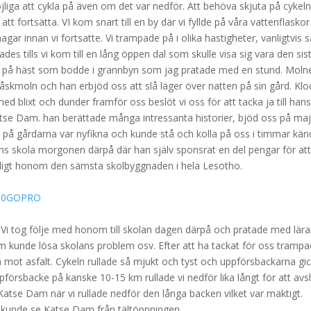
jliga att cykla på även om det var nedför. Att behöva skjuta på cykeln
 fortsätta. VI kom snart till en by där vi fyllde på våra vattenflasko
ar innan vi fortsatte. Vi trampade på i olika hastigheter, vanligtvis 
es tills vi kom till en lång öppen dal som skulle visa sig vara den sis
erre på häst som bodde i grannbyn som jag pratade med en stund. Moln
åskmoln och han erbjöd oss att slå läger över natten på sin gård. Kl
d blixt och dunder framför oss beslöt vi oss för att tacka ja till han
l Katse Dam. han berättade många intressanta historier, bjöd oss på ma
n på gårdarna var nyfikna och kunde stå och kolla på oss i timmar kä
ns skola morgonen därpå där han själv sponsrat en del pengar för at
enligt honom den sämsta skolbyggnaden i hela Lesotho.
Vi tog följe med honom till skolan dagen därpå och pratade med lära
 kunde lösa skolans problem osv. Efter att ha tackat för oss trampa
a mot asfalt. Cykeln rullade så mjukt och tyst och uppförsbackarna gi
ppförsbacke på kanske 10-15 km rullade vi nedför lika långt för att avs
atse Dam när vi rullade nedför den långa backen vilket var mäktigt.
i kunde se Katse Dam från tältöppningen.