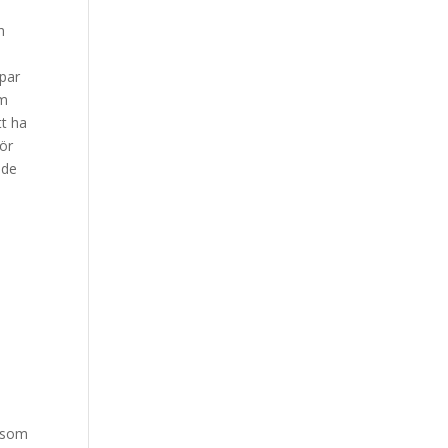
h
å
 par
am
tt ha
för
ade
r som