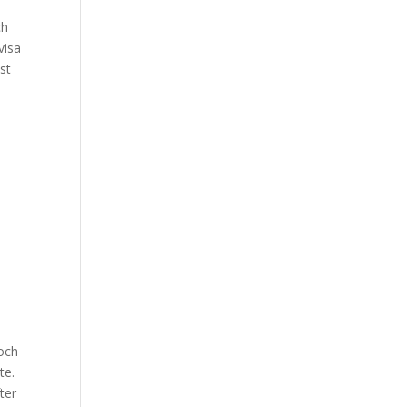
ch
visa
st
 och
te.
ter