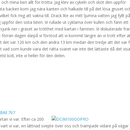
och mina ben allt för trötta. Jag klev av cykeln och sköt den uppför
nta backen kom jag nära kanten och halkade till på det lösa gruset oc
ilket fick mig att vakna till. Drack lite av mitt ljumna vatten jag fyllt p
uppför den sista biten. Vi rullade ut cyklarna över kullen och fann ett
 sjunk ner i gräset av trötthet med kartan i famnen. Vi diskuterade fr
 förrän dagen därpå vi förstod att vi kommit längre än vi trott efter a
tt det var 120 km och den andra 13 km medan den tredje att det var 
 ut vad som kunde vara det rätta svaret var inte det lättaste då det vis
t koll, inte vi heller för den delen.
tan vi var. Efter ca 200
nk vart vi var, en lättnad svepte över oss och trampade vidare på väga