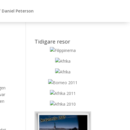
 Daniel Peterson
Tidigare resor
ägen
var
 en
 det