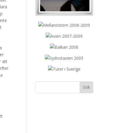
lara
pp
inte
t
a
er
 att
efter
na
tt
m