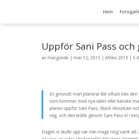
Hem
Fotogall
Uppför Sani Pass oc
av
macgunde
|
mar 12, 2013
|
Afrika 2013
|
5 
En grovrutt man planerar blir oftast inte den 
som kommer med nya idéer eller kanske man
planen uppför Sani Pass, Black Mountain och
väg, och den ledde genom Sani Pass in i b
Dagen vi skulle upp var min mage risig samt att 
gav oss en extra vilodag inför det stora skräm