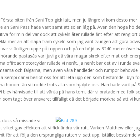
Första biten från Sani Top gick lätt, men ju längre vi kom desto mer
are än Sani Pass hade varit samt att solen låg på. Även den höga höjd
va för min del var dock att cykeln åter rullade fint efter att rengjort
ykla mer än att släpa fram cykeln som jag varit tvungen att göra tidvi
r var vi äntligen uppe på toppen och på en höjd av 3240 meter över h
illhörande pastasås var ljuvlig då våra magar skrek efter mat och energ
rma offroadmotorcyklar rullade vi neråt, ja neråt bar det av i runda sv
 bromsarna och fälgarna, men även våra handleder och rumpor behövde
n Ha Sempi där vi beslöt oss för att leta upp den som bestämde i byn fö
inna honom än vi trodde trots alla som hjälpte oss. Han hade varit på 
Vi blev hänvisade till att vänta på hans tomt där vi pratade med folk 
en som tagit över ansvaret tillfälligt då det började mörkna så att vi k
, dock så missade vi
vilket gav effekten att vi fick ändra vår rutt. Varken Matthew eller ja
för att följa den ursprungliga rutten vi satt upp. Istället bestämde v