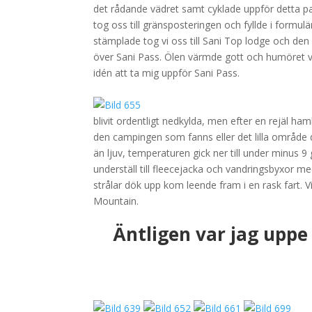
det rådande vädret samt cyklade uppför detta pas
tog oss till gränsposteringen och fyllde i formul
stämplade tog vi oss till Sani Top lodge och den
över Sani Pass. Ölen värmde gott och humöret v
idén att ta mig uppför Sani Pass.
.
blivit ordentligt nedkylda, men efter en rejäl ha
den campingen som fanns eller det lilla område dä
än ljuv, temperaturen gick ner till under minus 9
underställ till fleecejacka och vandringsbyxor me
strålar dök upp kom leende fram i en rask fart. 
Mountain.
.
Äntligen var jag uppe