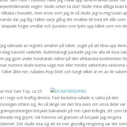
serpentinliknande vägen. Skulle orken ta slut? Skulle mina dåliga knän k
tillbaka i huvudet, men envis som jag är så skulle jag ta mig tusan u
mande där jag låg i tältet varje gång det smällde till med ett dån som 
r skapade högre smällar och ljussken som lyste upp tältet som om de
Jag vaknade av regnets smatter på tältet, suget på att kliva upp denn
i idag oavsett väderlek. Rutinmässigt packade jag ner alla de lösa sak
m jag gjort under hundratals nätter på den afrikanska kontinenten för
om man numera skulle kunna säga mer eller mindre vattentäta väskorna 
. Tältet åkte ner, rullades ihop blött och tungt vilket är en av de saker
rut mot Sani Top, ca 25
r i regn och kraftig dimma. Fast beslutna rullade vi sakta på den
rusvägen infann sig. Än så länge var den bra även om vissa delar var
 gränsposteringen började bakväxeln på min cykel krångla, titt som tä
rriterade mig grymt. Väl framme vid gränsen så började jag rengöra
roblemet. Det skulle visa sig att en mer grundlig rengöring var det so