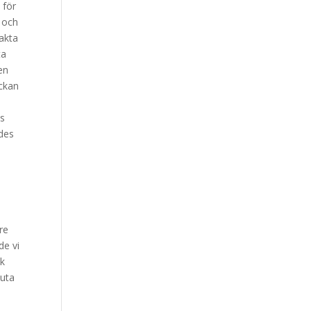
 för
r och
sakta
ta
en
ockan
s
js
ndes
t
re
de vi
ck
luta