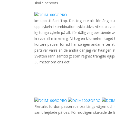
skulle behövts.
.
km upp till Sani Top. Det tog inte allt för lång s
upp cykeln i kombination cykla tidvis vilket blev
kg tunga cykeln på allt för dålig väg bestående av
krävde all min energi. Vi tog en kilometer i taget 
kortare pauser för att hämta igen andan efter at
parti var värre än de andra där jag var tvungen 
Svetten rann samtidigt som regnet trängde djupar
30 meter om ens det.
Flertalet fordon passerade oss längs vägen och e
samt hejdade på oss. Förmodligen skakade de lät