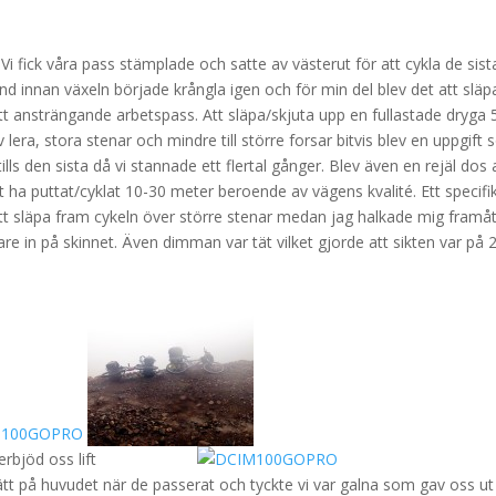
Vi fick våra pass stämplade och satte av västerut för att cykla de sist
tund innan växeln började krångla igen och för min del blev det att släp
 ett ansträngande arbetspass. Att släpa/skjuta upp en fullastade dryga 
 lera, stora stenar och mindre till större forsar bitvis blev en uppgift
tills den sista då vi stannade ett flertal gånger. Blev även en rejäl dos 
t ha puttat/cyklat 10-30 meter beroende av vägens kvalité. Ett specifi
att släpa fram cykeln över större stenar medan jag halkade mig framåt
e in på skinnet. Även dimman var tät vilket gjorde att sikten var på 
rbjöd oss lift
t på huvudet när de passerat och tyckte vi var galna som gav oss ut 