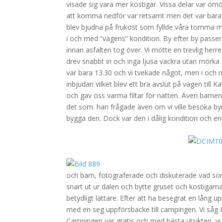
visade sig vara mer kostigar. Vissa delar var omö
att komma nedför var retsamt men det var bara att
blev bjudna på frukost som fyllde våra tomma mag
i och med ”vägens” kondition. By efter by passerad
innan asfalten tog över. Vi mötte en trevlig h
drev snabbt in och inga ljusa vackra utan mörka 
var bara 13.30 och vi tvekade något, men i och me
inbjudan vilket blev ett bra avslut på vägen til
och gav oss varma filtar för natten. Även barne
det som. han frågade även om vi ville besöka by
bygga den. Dock var den i dålig kondition och 
.
.
och barn, fotograferade och diskuterade vad som
snart ut ur dalen och bytte gruset och kostigarn
betydligt lättare. Efter att ha besegrat en lång u
med en seg uppförsbacke till campingen. Vi såg K
Campingen var gratis och med bästa utsikten, v