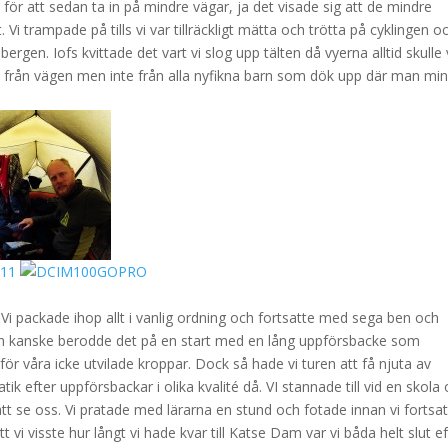
 för att sedan ta in på mindre vägar, ja det visade sig att de mindre
 Vi trampade på tills vi var tillräckligt mätta och trötta på cyklingen o
ergen. Iofs kvittade det vart vi slog upp tälten då vyerna alltid skulle 
t från vägen men inte från alla nyfikna barn som dök upp där man min
Vi packade ihop allt i vanlig ordning och fortsatte med sega ben och
och kanske berodde det på en start med en lång uppförsbacke som
r våra icke utvilade kroppar. Dock så hade vi turen att få njuta av
 efter uppförsbackar i olika kvalité då. VI stannade till vid en skola
att se oss. Vi pratade med lärarna en stund och fotade innan vi fortsat
 vi visste hur långt vi hade kvar till Katse Dam var vi båda helt slut ef