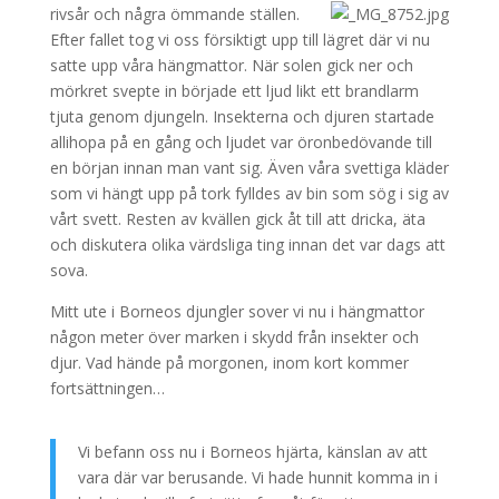
rivsår och några ömmande ställen.
Efter fallet tog vi oss försiktigt upp till lägret där vi nu
satte upp våra hängmattor. När solen gick ner och
mörkret svepte in började ett ljud likt ett brandlarm
tjuta genom djungeln. Insekterna och djuren startade
allihopa på en gång och ljudet var öronbedövande till
en början innan man vant sig. Även våra svettiga kläder
som vi hängt upp på tork fylldes av bin som sög i sig av
vårt svett. Resten av kvällen gick åt till att dricka, äta
och diskutera olika värdsliga ting innan det var dags att
sova.
Mitt ute i Borneos djungler sover vi nu i hängmattor
någon meter över marken i skydd från insekter och
djur. Vad hände på morgonen, inom kort kommer
fortsättningen…
Vi befann oss nu i Borneos hjärta, känslan av att
vara där var berusande. Vi hade hunnit komma in i