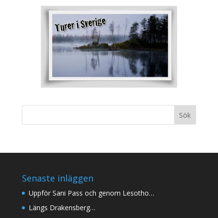
Senaste inläggen
Uppför Sani Pass och genom Lesotho…
Längs Drakensberg…