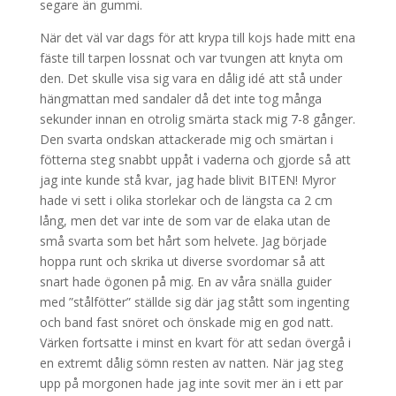
segare än gummi.
När det väl var dags för att krypa till kojs hade mitt ena
fäste till tarpen lossnat och var tvungen att knyta om
den. Det skulle visa sig vara en dålig idé att stå under
hängmattan med sandaler då det inte tog många
sekunder innan en otrolig smärta stack mig 7-8 gånger.
Den svarta ondskan attackerade mig och smärtan i
fötterna steg snabbt uppåt i vaderna och gjorde så att
jag inte kunde stå kvar, jag hade blivit BITEN! Myror
hade vi sett i olika storlekar och de längsta ca 2 cm
lång, men det var inte de som var de elaka utan de
små svarta som bet hårt som helvete. Jag började
hoppa runt och skrika ut diverse svordomar så att
snart hade ögonen på mig. En av våra snälla guider
med ”stålfötter” ställde sig där jag stått som ingenting
och band fast snöret och önskade mig en god natt.
Värken fortsatte i minst en kvart för att sedan övergå i
en extremt dålig sömn resten av natten. När jag steg
upp på morgonen hade jag inte sovit mer än i ett par