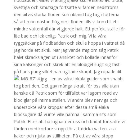
flodbädden, vilket vi aldrig själva skulle klarat av. Blöta,
svettiga och smutsiga fortsatte vi färden nedströms
den bitvis starka floden som ibland tog tag i fötterna
så att man nästan flög ner i floden tills vi kom till ett
mindre vattenfall där vi gjorde halt. Ett perfekt ställe för
lite bad och lek enligt Patrik och mig. Vi la våra
ryggsäckar på flodbädden och skulle hoppa i vattnet då
jag hörde ett skrik. När jag vände mig om såg Patrik
halvt skräckslagen ut i ansiktet och kollade innanför
sina kalsonger och skrek att en blodigel sugit sig fast
på hans pung vilket han ogillade skarpt.
Jag ropade dit
en av våra lokala guider som snabbt
tog bort den. Det gav många skratt för oss alla utan
kanske då Patrik som för tillfället var lagom road av
blodiglar på intima ställen. Vi andra blev nerviga och
undersökte våra kroppar efter dessa små elaka
blodsugare då vi inte ville hamna i samma sits som
Patrik. Efter att ha lugnat ner oss och badat fortsatte vi
färden med kortare stopp för att dricka vatten, äta
kakor och njuta av stillheten. På ett av våra stopp