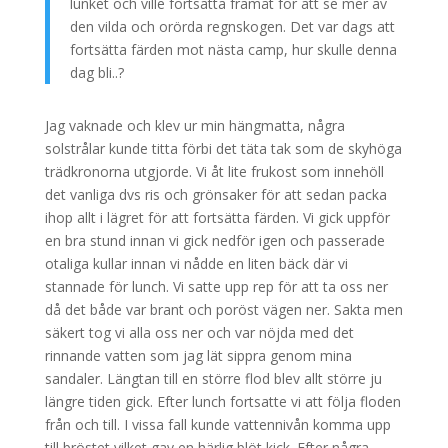
lunket och ville fortsätta framåt för att se mer av
den vilda och orörda regnskogen. Det var dags att
fortsätta färden mot nästa camp, hur skulle denna
dag bli..?
Jag vaknade och klev ur min hängmatta, några
solstrålar kunde titta förbi det täta tak som de skyhöga
trädkronorna utgjorde. Vi åt lite frukost som innehöll
det vanliga dvs ris och grönsaker för att sedan packa
ihop allt i lägret för att fortsätta färden. Vi gick uppför
en bra stund innan vi gick nedför igen och passerade
otaliga kullar innan vi nådde en liten bäck där vi
stannade för lunch. Vi satte upp rep för att ta oss ner
då det både var brant och poröst vägen ner. Sakta men
säkert tog vi alla oss ner och var nöjda med det
rinnande vatten som jag lät sippra genom mina
sandaler. Längtan till en större flod blev allt större ju
längre tiden gick. Efter lunch fortsatte vi att följa floden
från och till. I vissa fall kunde vattennivån komma upp
till bröstet vilket gav en härlig blöt kick. Efter några