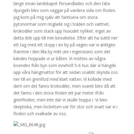
länge innan landskapet förvandlades och den täta
djungeln blev som väggar på vardera sida om floden.
Jag kom på mig själv att fantisera om stora
pytonormar som ringlade sig i träden och vattnet,
krokodiler som stack upp huvudet nyfiket. Inget av
detta dök upp till min besvikelse. Efter att ha suttit ner
ett tag med ett stopp i en by på vägen var vi äntligen
framme i den lilla by mitt ute i ingenstans som det
kändes hoppade vi ur båten. Vi möttes av några
boendes från byn som innehöll 5-6 hus där vi hängde
upp våra hängmattor för att sedan snabbt skynda oss
ner till en grenflod med klart vatten. Vi kollade med
dem om det fanns krokodiler, men svaret blev då att
det fanns i den stora floden ett par meter ifrån
grenfloden, men inte där vi skulle hoppa i. Vi blev
skeptiska, men lockelsen var för stor och snart var vi i
floden och svalkade av oss.