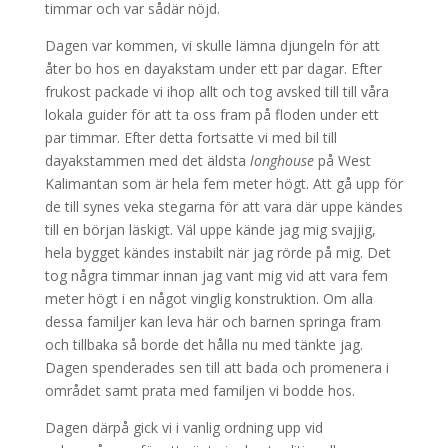
timmar och var sådär nöjd.
Dagen var kommen, vi skulle lämna djungeln för att
åter bo hos en dayakstam under ett par dagar. Efter
frukost packade vi ihop allt och tog avsked till till våra
lokala guider för att ta oss fram på floden under ett
par timmar. Efter detta fortsatte vi med bil till
dayakstammen med det äldsta
longhouse
på West
Kalimantan som är hela fem meter högt. Att gå upp för
de till synes veka stegarna för att vara där uppe kändes
till en början läskigt. Väl uppe kände jag mig svajjig,
hela bygget kändes instabilt när jag rörde på mig. Det
tog några timmar innan jag vant mig vid att vara fem
meter högt i en något vinglig konstruktion. Om alla
dessa familjer kan leva här och barnen springa fram
och tillbaka så borde det hålla nu med tänkte jag.
Dagen spenderades sen till att bada och promenera i
området samt prata med familjen vi bodde hos.
Dagen därpå gick vi i vanlig ordning upp vid