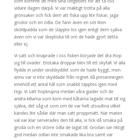
som kommit dit med sina
longboats
för att ta oss
vidare dagen därpå. Vi var mäktigt trötta på alla
grönsaker och fick dem att fiska upp lite fiskar, jaga
grodor och en ödla. De fann även en söt liten
sköldpadda som de släppte lös igen enligt dem själva
även om vi var skeptiska till om de hade gjort detta
eller ej.
Vi satt och knaprade i oss fisken började det dra ihop
sig till oväder. Enstaka droppar blev till ett skyfall. Vi alla
flydde in under vindskyddet som de hade byggt, men
ännu var vi inte skyddade från regnet då presenningen
innehöll ett antal hål som snabbt täpptes igen med
tejp. Vi satt hopkrupna medan våra guider och de
andra killarna som kom med båtarna lagade mat till sig
själva, det såg ut som om de var helt utsvultna vilket
kändes lite sådär där man satt proppmätt. När maten
väl var klar serverades den till alla, vi fick då smaka på
groda och en större ödla de lagat till. Grodan var riktigt
god medan ödlan inte smakade lika bra samt var