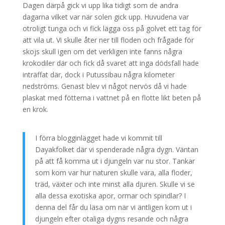
Dagen därpå gick vi upp lika tidigt som de andra
dagarna vilket var när solen gick upp. Huvudena var
otroligt tunga och vi fick lägga oss på golvet ett tag för
att vila ut. Vi skulle åter ner till floden och frågade för
skojs skull igen om det verkligen inte fanns några
krokodiler där och fick då svaret att inga dödsfall hade
inträffat där, dock i Putussibau några kilometer
nedströms. Genast blev vi något nervös då vi hade
plaskat med fötterna i vattnet på en flotte likt beten på
en krok.
I förra blogginlägget hade vi kommit till
Dayakfolket där vi spenderade några dygn. Väntan
på att få komma ut i djungeln var nu stor. Tankar
som kom var hur naturen skulle vara, alla floder,
träd, växter och inte minst alla djuren. Skulle vi se
alla dessa exotiska apor, ormar och spindlar? I
denna del får du läsa om när vi äntligen kom ut i
djungeln efter otaliga dygns resande och några