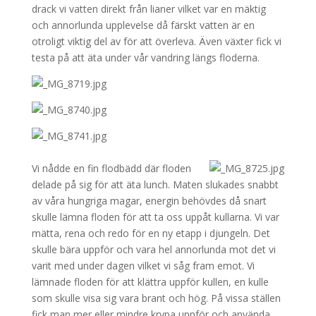
drack vi vatten direkt från lianer vilket var en mäktig
och annorlunda upplevelse då färskt vatten är en
otroligt viktig del av för att överleva. Även växter fick vi
testa på att äta under vår vandring längs floderna.
Vi nådde en fin flodbädd där floden
delade på sig för att äta lunch. Maten slukades snabbt
av våra hungriga magar, energin behövdes då snart
skulle lämna floden för att ta oss uppåt kullarna. Vi var
mätta, rena och redo för en ny etapp i djungeln. Det
skulle bära uppför och vara hel annorlunda mot det vi
varit med under dagen vilket vi såg fram emot. Vi
lämnade floden för att klättra uppför kullen, en kulle
som skulle visa sig vara brant och hög. På vissa ställen
fick man mer eller mindre krypa uppför och använda