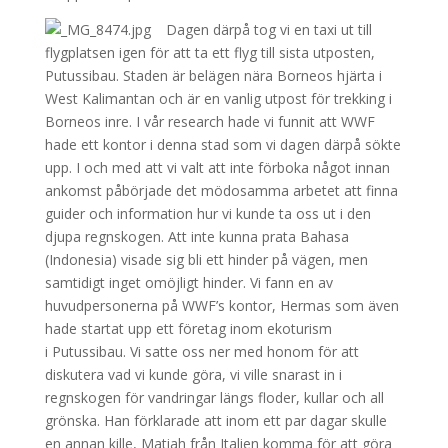
Dagen därpå tog vi en taxi ut till
flygplatsen igen för att ta ett flyg till sista utposten,
Putussibau. Staden är belägen nära Borneos hjärta i
West Kalimantan och är en vanlig utpost för trekking i
Borneos inre. I vår research hade vi funnit att WWF
hade ett kontor i denna stad som vi dagen därpå sökte
upp. I och med att vi valt att inte förboka något innan
ankomst påbörjade det mödosamma arbetet att finna
guider och information hur vi kunde ta oss ut i den
djupa regnskogen. Att inte kunna prata Bahasa
(Indonesia) visade sig bli ett hinder på vägen, men
samtidigt inget omöjligt hinder. Vi fann en av
huvudpersonerna på WWF’s kontor, Hermas som även
hade startat upp ett företag inom ekoturism
i Putussibau. Vi satte oss ner med honom för att
diskutera vad vi kunde göra, vi ville snarast in i
regnskogen för vandringar längs floder, kullar och all
grönska. Han förklarade att inom ett par dagar skulle
en annan kille, Matiah från Italien komma för att göra