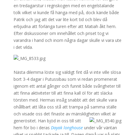
en tredagarstur i regnskogen med en engelstalande
tolk vilket vi kunde få hänga med på, dock kände både
Patrik och jag att det var lite kort tid och blev då
erbjudna att förlänga turen efter att Matiah åkt hem.
Efter diskussioner om innehållet och priset tog vi
varandra i hand och inom några dagar skulle vi vara ute
i det vilda.
Nästa dilemma löste sig väldigt fint då vi inte ville slösa
bort 3-4 dagar i Putussibau som vi redan promenerat
igenom ett antal gånger och funnit både svårigheter till
att finna aktiviteter till att finna kall öl för att släcka
törsten med. Hermas insåg snabbt att det skulle vara
ohållbart att låta oss stå att trampa på samma ställe
och visade oss det finaste av mänskligheten vilket är
generösitet.
Han bjöd in oss till sitt
hem för bo i deras
Dayak longhouse
under vår väntan
vilket vi snabbt tackade ja till. Dagen därpå var på plats