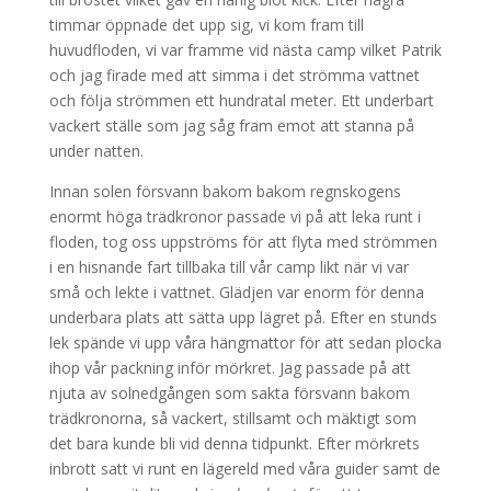
timmar öppnade det upp sig, vi kom fram till
huvudfloden, vi var framme vid nästa camp vilket Patrik
och jag firade med att simma i det strömma vattnet
och följa strömmen ett hundratal meter. Ett underbart
vackert ställe som jag såg fram emot att stanna på
under natten.
Innan solen försvann bakom bakom regnskogens
enormt höga trädkronor passade vi på att leka runt i
floden, tog oss uppströms för att flyta med strömmen
i en hisnande fart tillbaka till vår camp likt när vi var
små och lekte i vattnet. Glädjen var enorm för denna
underbara plats att sätta upp lägret på. Efter en stunds
lek spände vi upp våra hängmattor för att sedan plocka
ihop vår packning inför mörkret. Jag passade på att
njuta av solnedgången som sakta försvann bakom
trädkronorna, så vackert, stillsamt och mäktigt som
det bara kunde bli vid denna tidpunkt. Efter mörkrets
inbrott satt vi runt en lägereld med våra guider samt de