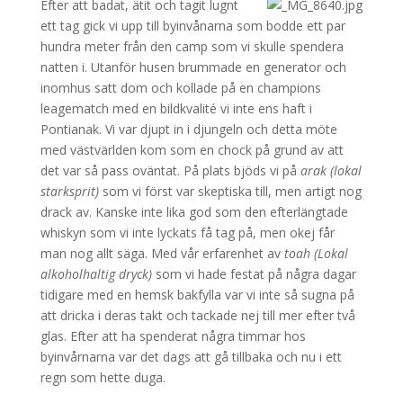
Efter att badat, ätit och tagit lugnt
ett tag gick vi upp till byinvånarna som bodde ett par
hundra meter från den camp som vi skulle spendera
natten i. Utanför husen brummade en generator och
inomhus satt dom och kollade på en champions
leagematch med en bildkvalité vi inte ens haft i
Pontianak. Vi var djupt in i djungeln och detta möte
med västvärlden kom som en chock på grund av att
det var så pass oväntat. På plats bjöds vi på
arak (lokal
starksprit)
som vi först var skeptiska till, men artigt nog
drack av. Kanske inte lika god som den efterlängtade
whiskyn som vi inte lyckats få tag på, men okej får
man nog allt säga. Med vår erfarenhet av
toah (Lokal
alkoholhaltig dryck)
som vi hade festat på några dagar
tidigare med en hemsk bakfylla var vi inte så sugna på
att dricka i deras takt och tackade nej till mer efter två
glas. Efter att ha spenderat några timmar hos
byinvårnarna var det dags att gå tillbaka och nu i ett
regn som hette duga.