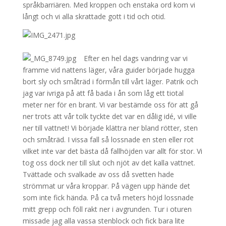
språkbarriären. Med kroppen och enstaka ord kom vi
långt och vi alla skrattade gott i tid och otid.
Efter en hel dags vandring var vi
framme vid nattens läger, våra guider började hugga
bort sly och småträd i förmån till vårt läger. Patrik och
jag var ivriga på att få bada i ån som låg ett tiotal
meter ner för en brant. Vi var bestämde oss för att gå
ner trots att vår tolk tyckte det var en dålig idé, vi ville
ner till vattnet! Vi började klättra ner bland rötter, sten
och småträd. I vissa fall så lossnade en sten eller rot
vilket inte var det bästa då fallhöjden var allt för stor. Vi
tog oss dock ner till slut och njöt av det kalla vattnet.
Tvättade och svalkade av oss då svetten hade
strömmat ur våra kroppar. På vägen upp hände det
som inte fick hända. På ca två meters höjd lossnade
mitt grepp och föll rakt ner i avgrunden. Tur i oturen
missade jag alla vassa stenblock och fick bara lite