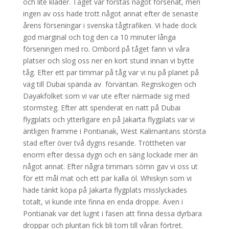
och lite kläder. Tåget var förstås något försenat, men
ingen av oss hade trott något annat efter de senaste
årens förseningar i svenska tågtrafiken. Vi hade dock
god marginal och tog den ca 10 minuter långa
förseningen med ro. Ombord på tåget fann vi våra
platser och slog oss ner en kort stund innan vi bytte
tåg. Efter ett par timmar på tåg var vi nu på planet på
väg till Dubai spända av förväntan. Regnskogen och
Dayakfolket som vi var ute efter närmade sig med
stormsteg. Efter att spenderat en natt på Dubai
flygplats och ytterligare en på Jakarta flygplats var vi
äntligen framme i Pontianak, West Kalimantans största
stad efter över två dygns resande. Tröttheten var
enorm efter dessa dygn och en säng lockade mer än
något annat. Efter några timmars sömn gav vi oss ut
för ett mål mat och ett par kalla öl. Whiskyn som vi
hade tänkt köpa på Jakarta flygplats misslyckades
totalt, vi kunde inte finna en enda droppe. Även i
Pontianak var det lugnt i fasen att finna dessa dyrbara
droppar och pluntan fick bli tom till våran förtret.