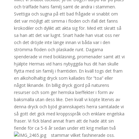
och träffade hans familj samt de andra i stammen.
Svettiga och sugna på ett bad frågade vi snabbt om
det var möjligt att simma i floden och ifall det fanns
krokodiler och dylikt att akta sig för. Med ett skratt så
sa han att det var lugnt. Snart hade han visat oss ner
och det dröjde inte länge innan vi båda var i den
strömma floden och plaskade runt. Dagarna
spenderade vi med bokläsning, promenader samt att vi
hjälpte Hermas vid hans nybyggda hus dit han skulle
flytta med sin familj i framtiden. En kväll togs det fram
en alkoholhaltig dryck som kallades för ”toa” eller
något liknande. En billig dryck gjord på naturens
resurser och som ger hemska bieffekter i form av
baksmälla utan dess like. Den kväll vi köpte litervis av
denna dryck och bjöd grannskapets herra samtalade vi
så gott det gick med kroppsspråk och enklare engelska
fraser. Vi fick bland annat fram att de hade ätit sin
fiende för ca 5-6 år sedan under ett krig mellan två
stammar vilket fashinerade oss.