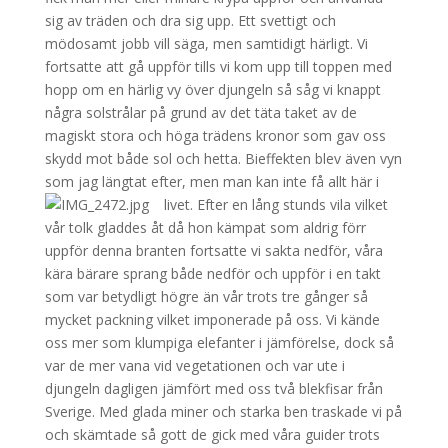
sig av träden och dra sig upp. Ett svettigt och
mödosamt jobb vill säga, men samtidigt härligt. Vi
fortsatte att gå uppför tills vi kom upp till toppen med
hopp om en härlig vy över djungeln så såg vi knappt
några solstrålar på grund av det täta taket av de
magiskt stora och höga trädens kronor som gav oss
skydd mot både sol och hetta. Bieffekten blev även vyn
som jag längtat efter, men man kan inte få allt här i
livet.
Efter en lång stunds vila vilket
vår tolk gladdes åt då hon kämpat som aldrig förr
uppför denna branten fortsatte vi sakta nedför, våra
kära bärare sprang både nedför och uppför i en takt
som var betydligt högre än vår trots tre gånger så
mycket packning vilket imponerade på oss. Vi kände
oss mer som klumpiga elefanter i jämförelse, dock så
var de mer vana vid vegetationen och var ute i
djungeln dagligen jämfört med oss två blekfisar från
Sverige. Med glada miner och starka ben traskade vi på
och skämtade så gott de gick med våra guider trots