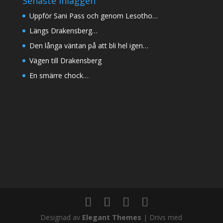
Senaste inläggen
Uppför Sani Pass och genom Lesotho…
Längs Drakensberg…
Den långa väntan på att bli hel igen…
Vägen till Drakensberg
En smärre chock…
Designad av
Elegant Themes
| Drivs med