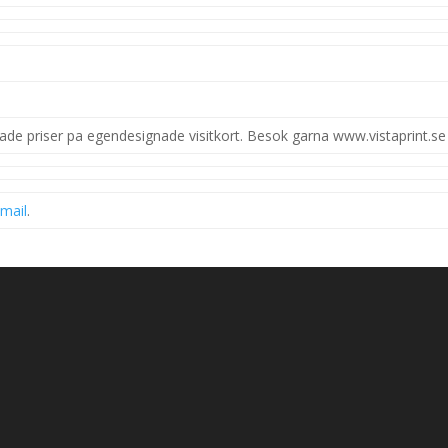
rade priser pa egendesignade visitkort. Besok garna www.vistaprint.se
t
mail
.