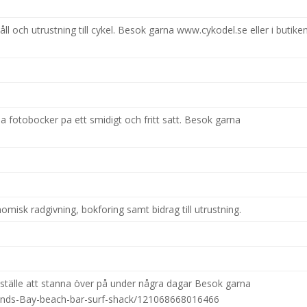
l och utrustning till cykel. Besok garna www.cykodel.se eller i butike
a fotobocker pa ett smidigt och fritt satt. Besok garna
isk radgivning, bokforing samt bidrag till utrustning.
 ställe att stanna över på under några dagar Besok garna
Elands-Bay-beach-bar-surf-shack/121068668016466