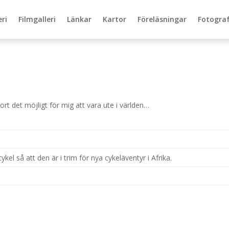
eri
Filmgalleri
Länkar
Kartor
Föreläsningar
Fotograf
t det möjligt för mig att vara ute i världen…
kel så att den är i trim för nya cykeläventyr i Afrika.