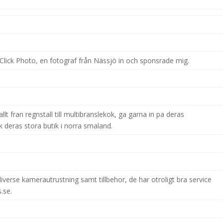
Click Photo, en fotograf från Nässjö in och sponsrade mig.
lt fran regnstall till multibranslekok, ga garna in pa deras
k deras stora butik i norra smaland.
iverse kamerautrustning samt tillbehor, de har otroligt bra service
.se.