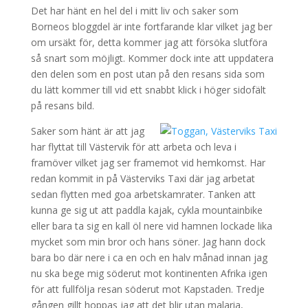
Det har hänt en hel del i mitt liv och saker som
Borneos bloggdel är inte fortfarande klar vilket jag ber
om ursäkt för, detta kommer jag att försöka slutföra
så snart som möjligt. Kommer dock inte att uppdatera
den delen som en post utan på den resans sida som
du lätt kommer till vid ett snabbt klick i höger sidofält
på resans bild.
Saker som hänt är att jag
har flyttat till Västervik för att arbeta och leva i
framöver vilket jag ser framemot vid hemkomst. Har
redan kommit in på Västerviks Taxi där jag arbetat
sedan flytten med goa arbetskamrater. Tanken att
kunna ge sig ut att paddla kajak, cykla mountainbike
eller bara ta sig en kall öl nere vid hamnen lockade lika
mycket som min bror och hans söner. Jag hann dock
bara bo där nere i ca en och en halv månad innan jag
nu ska bege mig söderut mot kontinenten Afrika igen
för att fullfölja resan söderut mot Kapstaden. Tredje
gången gillt hoppas jag att det blir utan malaria,